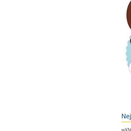
Ne
wXN