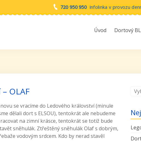
720 950 950
Infolinka v provozu den
Úvod
Dortový B
í – OLAF
novu se vracíme do Ledového království (minule
Nej
sme dělali dort s ELSOU), tentokrát ale nebudeme
racovat na zimní krásce, tentokrát se totiž bude
Lego
tavět sněhulák. Ztřeštěný sněhulák Olaf s dobrým,
řebaže vodovým srdcem. Kdo by nerad stavěl
Dort