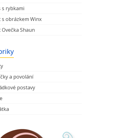
 s rybkami
t s obrázkem Winx
t Ovečka Shaun
briky
ty
čky a povolání
ádkové postavy
e
átka