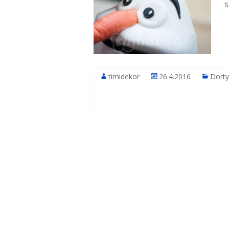
s
timidekor
26.4.2016
Dorty