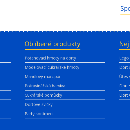
Spo
Oblíbené produkty
Nej
Potahovací hmoty na dorty
Lego 
Modelovací cukrářské hmoty
Dort 
Mandlový marcipán
Útes 
Potravinářská barviva
Dort 
Cukrářské pomůcky
Dort
Dortové svíčky
Party sortiment