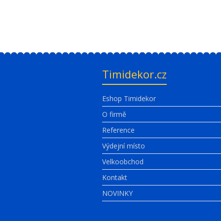
Timidekor.cz
Eshop Timidekor
O firmě
Reference
Výdejní místo
Velkoobchod
Kontakt
NOVINKY