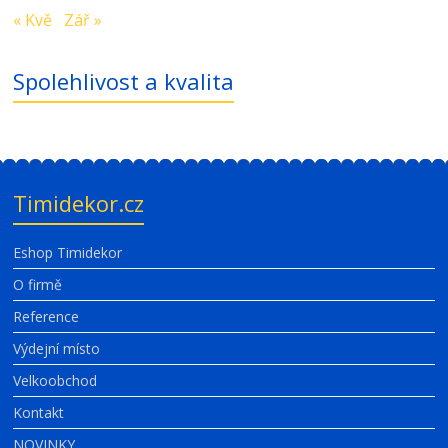
« Kvě
Zář »
Spolehlivost a kvalita
Timidekor.cz
Eshop Timidekor
O firmě
Reference
Výdejní místo
Velkoobchod
Kontakt
NOVINKY