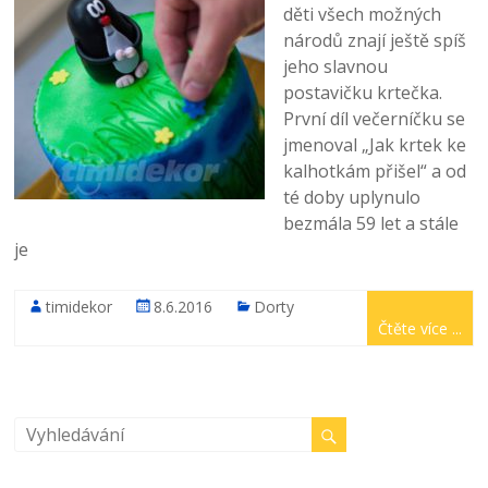
děti všech možných
národů znají ještě spíš
jeho slavnou
postavičku krtečka.
První díl večerníčku se
jmenoval „Jak krtek ke
kalhotkám přišel“ a od
té doby uplynulo
bezmála 59 let a stále
je
timidekor
8.6.2016
Dorty
Čtěte více ...