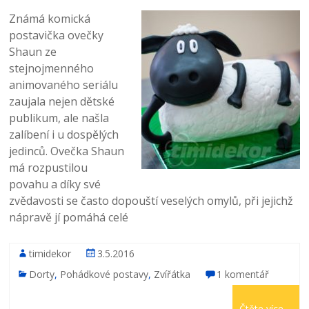
Známá komická
postavička ovečky
Shaun ze
stejnojmenného
animovaného seriálu
zaujala nejen dětské
publikum, ale našla
zalíbení i u dospělých
jedinců. Ovečka Shaun
má rozpustilou
povahu a díky své
zvědavosti se často dopouští veselých omylů, při jejichž
nápravě jí pomáhá celé
timidekor
3.5.2016
Dorty
,
Pohádkové postavy
,
Zvířátka
1 komentář
Čtěte více ...