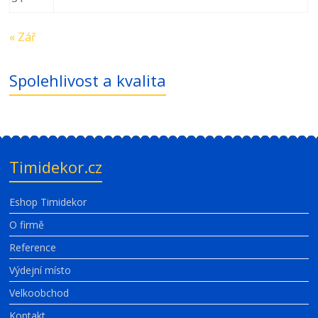
« Zář
Spolehlivost a kvalita
Timidekor.cz
Eshop Timidekor
O firmě
Reference
Výdejní místo
Velkoobchod
Kontakt