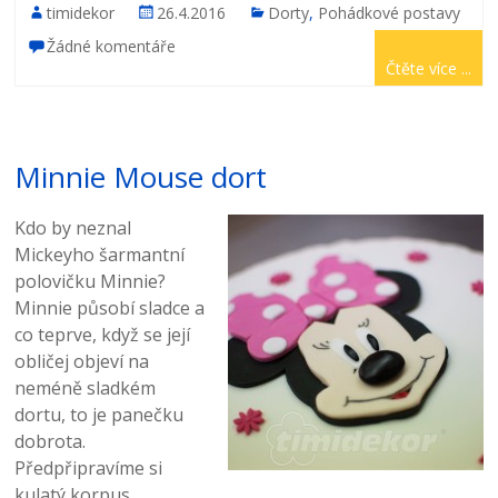
timidekor
26.4.2016
Dorty
,
Pohádkové postavy
Žádné komentáře
Čtěte více ...
Minnie Mouse dort
Kdo by neznal
Mickeyho šarmantní
polovičku Minnie?
Minnie působí sladce a
co teprve, když se její
obličej objeví na
neméně sladkém
dortu, to je panečku
dobrota.
Předpřipravíme si
kulatý korpus