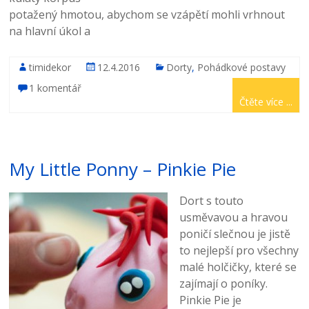
potažený hmotou, abychom se vzápětí mohli vrhnout
na hlavní úkol a
timidekor
12.4.2016
Dorty
,
Pohádkové postavy
1 komentář
Čtěte více ...
My Little Ponny – Pinkie Pie
Dort s touto
usměvavou a hravou
poničí slečnou je jistě
to nejlepší pro všechny
malé holčičky, které se
zajímají o poníky.
Pinkie Pie je