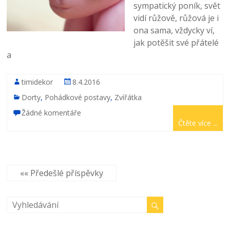
sympatický poník, svět
vidí růžově, růžová je i
ona sama, vždycky ví,
jak potěšit své přátelé
a
timidekor
8.4.2016
Dorty
,
Pohádkové postavy
,
Zvířátka
Žádné komentáře
Čtěte více ...
«« Předešlé příspěvky