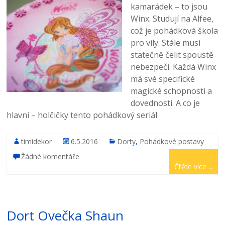
kamarádek – to jsou
Winx. Studují na Alfee,
což je pohádková škola
pro víly. Stále musí
statečně čelit spoustě
nebezpečí. Každá Winx
má své specifické
magické schopnosti a
dovednosti. A co je
hlavní – holčičky tento pohádkový seriál
timidekor
6.5.2016
Dorty
,
Pohádkové postavy
Žádné komentáře
Čtěte více ...
Dort Ovečka Shaun