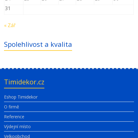
31
« Zář
Spolehlivost a kvalita
Timidekor.cz
Eshop Timidekor
O firmě
Reference
Výdejní místo
Velkoobchod