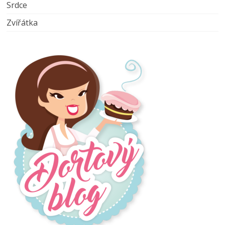
Srdce
Zvířátka