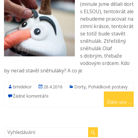
(minule jsme dělali dort
s ELSOU), tentokrát ale
nebudeme pracovat na
zimní krásce, tentokrát
se totiž bude stavět
sněhulák. Ztřeštěný
sněhulák Olaf
s dobrým, třebaže
vodovým srdcem. Kdo
by nerad stavěl sněhuláky? A co je
timidekor
26.4.2016
Dorty
,
Pohádkové postavy
Žádné komentáře
Čtěte více ...