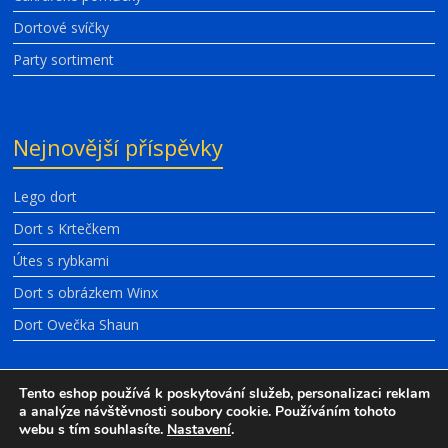
Dortové svíčky
Party sortiment
Nejnovější příspěvky
Lego dort
Dort s Krtečkem
Útes s rybkami
Dort s obrázkem Winx
Dort Ovečka Shaun
Tento eshop používá k poskytování služeb, personalizaci reklam
a analýze návštěvnosti soubory cookie. Používáním tohoto
webu s tím souhlasíte.
Copyright © 2026
Nastavení
.
Timidekor