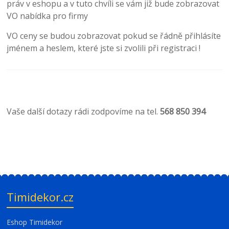
práv v eshopu a v tuto chvíli se vám již bude zobrazovat
VO nabídka pro firmy
VO ceny se budou zobrazovat pokud se řádně přihlásíte
jménem a heslem, které jste si zvolili při registraci !
Vaše další dotazy rádi zodpovíme na tel.
568 850 394
Timidekor.cz
Eshop Timidekor